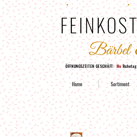
•
Fon: +49 (0) 228 95380-70
•
Fax
FEINKOST
ÖFFNUNGSZEITEN GESCHÄFT:
Mo
Ruheta
Home
Sortiment