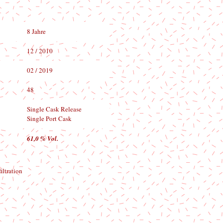
8 Jahre
12 / 2010
02 / 2019
48
Single Cask Release
Single Port Cask
61,0 % Vol.
filtration