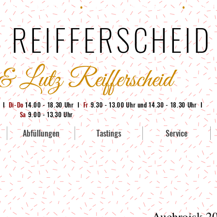
: +49 (0) 228 95380-71
•
E-Mail:
info@whisky-bonn.de
•
Geschäft:
 REIFFERSCHEID
g I
Di-Do
14.00 - 18.30 Uhr I
Fr
9.30 - 13.00 Uhr und 14.30 - 18.30 Uhr I
Sa
9.00 - 13.30 Uhr
Abfüllungen
Tastings
Service
Auchroisk 2