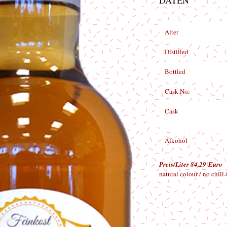
DATEN
Alter
Distilled
Bottled
Cask No.
Cask
Alkohol
Preis/Liter 84,29 Euro
natural colour / no chill-