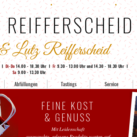
: +49 (0) 228 95380-71
•
E-Mail:
info@whisky-bonn.de
•
Geschäft:
 REIFFERSCHEID
g I
Di-Do
14.00 - 18.30 Uhr I
Fr
9.30 - 13.00 Uhr und 14.30 - 18.30 Uhr I
Sa
9.00 - 13.30 Uhr
Abfüllungen
Tastings
Service
FEINE KOST
& GENUSS
Mit Leidenschaft
ausgesuchte, erlesene Produkte warten auf