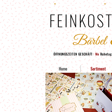
•
Fon: +49 (0) 228 95380-70
•
Fax
FEINKOST
ÖFFNUNGSZEITEN GESCHÄFT:
Mo
Ruheta
Home
Sortiment