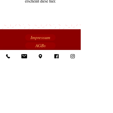
erscheint diese hier.
Impressum
AGBs
GESTALTERISCHES
KONZEPT
Nicole Krohn : Design
Datenschutz
Newsletter
FOTOS
Lutz Reifferscheid,
Nicole Krohn, Patrick Süß, Stefan Bügler,
Adobe Stock