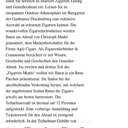
laden Sie herzlich zu unserem Zigarren-Tasting 
und Genießerabend ein. Lernen Sie in 
entspannter Outdoor-Athmosphäre im Biergarten 
des Gasthauses Drachenburg eine exklusive 
Auswahl an erlesenen Zigarren kennen. Die 
wundervollen Zigarrenschönheiten werden 
Ihnen am Abend von Christoph Madel 
präsentiert, dem Markenbotschafter für die 
Firma Agio Cigars. Als Zigarrenliebhaber & 
Connaisseur bereichert er mit Wissen, 
Geschichte und Geschichten den Genießer-
Abend. Im zweiten und dritten Teil des 
„Zigarren-Menüs“ wollen wir Ihnen je ein Rum-
Pärchen präsentieren. Sie finden bei der 
anschließenden Verkostung heraus, mit welchem 
der angebotenen beiden Rums die Zigarre 
jeweils am besten harmoniert. Die 
Teilnehmerzahl ist diesmal auf 32 Personen 
aufgestockt. Eine vorherige Anmeldung und 
Ticketerwerb für den Abend ist zwingend 
erforderlich. In der Teilnehmer-Gebühr von 
29,95 € sind die unten aufgeführten Zigarren, 