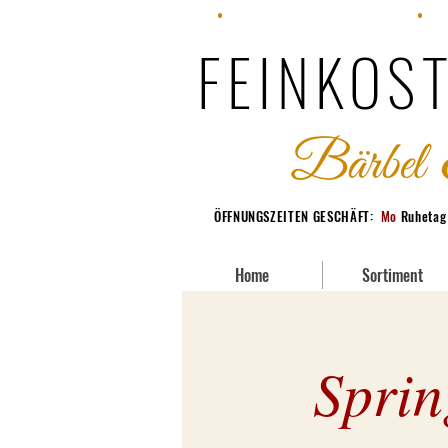
•
Fon: +49 (0) 228 95380-70
•
Fax
FEINKOST
ÖFFNUNGSZEITEN GESCHÄFT:
Mo
Ruheta
Home
Sortiment
Sprin