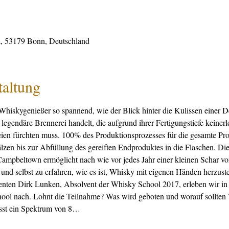
, 53179 Bonn, Deutschland
taltung
Whiskygenießer so spannend, wie der Blick hinter die Kulissen einer Des
egendäre Brennerei handelt, die aufgrund ihrer Fertigungstiefe keinerl
eien fürchten muss. 100% des Produktionsprozesses für die gesamte Pro
zen bis zur Abfüllung des gereiften Endproduktes in die Flaschen. Die 
ampbeltown ermöglicht nach wie vor jedes Jahr einer kleinen Schar vo
und selbst zu erfahren, wie es ist, Whisky mit eigenen Händen herzust
ten Dirk Lunken, Absolvent der Whisky School 2017, erleben wir in 
ool nach. Lohnt die Teilnahme? Was wird geboten und worauf sollten 
asst ein Spektrum von 8…