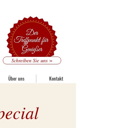
 Mainzer Straße 186, 53179 Bonn
Schreiben Sie uns >
Über uns
Kontakt
pecial