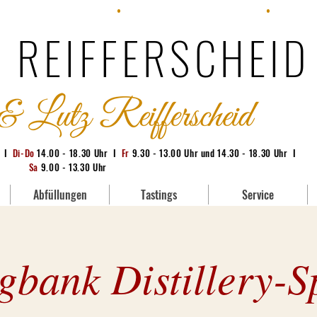
: +49 (0) 228 95380-71
•
E-Mail:
info@whisky-bonn.de
•
Geschäft:
 REIFFERSCHEID
g I
Di-Do
14.00 - 18.30 Uhr I
Fr
9.30 - 13.00 Uhr und 14.30 - 18.30 Uhr I
Sa
9.00 - 13.30 Uhr
Abfüllungen
Tastings
Service
gbank Distillery-S