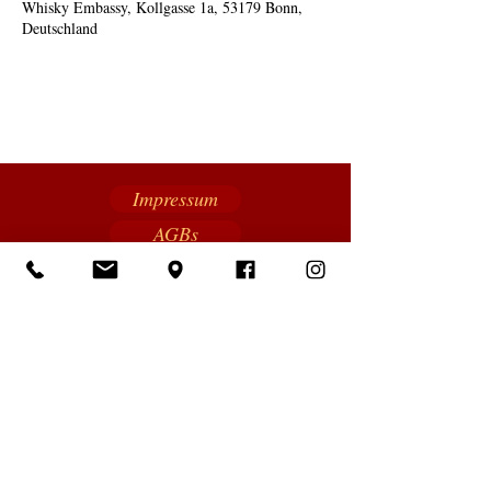
Whisky Embassy, Kollgasse 1a, 53179 Bonn,
Deutschland
Impressum
AGBs
GESTALTERISCHES
KONZEPT
Nicole Krohn : Design
Datenschutz
Newsletter
FOTOS
Lutz Reifferscheid,