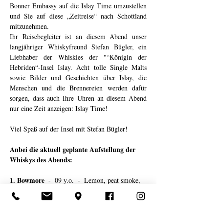
Bonner Embassy auf die Islay Time umzustellen 
und Sie auf diese „Zeitreise“ nach Schottland 
mitzunehmen. 
Ihr Reisebegleiter ist an diesem Abend unser 
langjähriger Whiskyfreund Stefan Bügler, ein 
Liebhaber der Whiskies der "“Königin der 
Hebriden“-Insel Islay. Acht tolle Single Malts 
sowie Bilder und Geschichten über Islay, die 
Menschen und die Brennereien werden dafür 
sorgen, dass auch Ihre Uhren an diesem Abend 
nur eine Zeit anzeigen: Islay Time!  
Viel Spaß auf der Insel mit Stefan Bügler! 
Anbei die aktuell geplante Aufstellung der 
Whiskys des Abends:
1. Bowmore
  -  09 y.o.  -  Lemon, peat smoke, 
heather honey  -  40,0% vol.   -O- 
Weiterlesen >