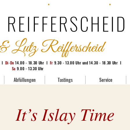
: +49 (0) 228 95380-71
•
E-Mail:
info@whisky-bonn.de
•
Geschäft:
 REIFFERSCHEID
g I
Di-Do
14.00 - 18.30 Uhr I
Fr
9.30 - 13.00 Uhr und 14.30 - 18.30 Uhr I
Sa
9.00 - 13.30 Uhr
Abfüllungen
Tastings
Service
It’s Islay Time