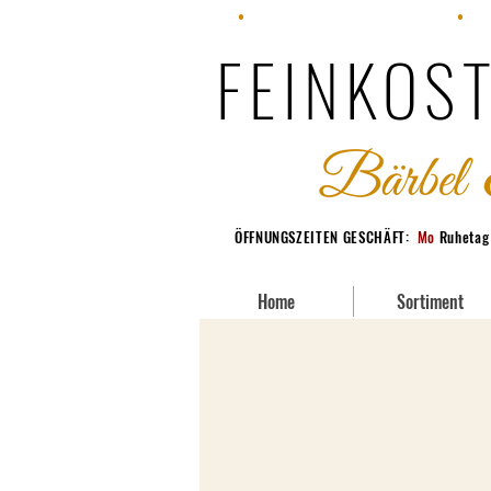
•
Fon: +49 (0) 228 95380-70
•
Fax
FEINKOST
ÖFFNUNGSZEITEN GESCHÄFT:
Mo
Ruheta
Home
Sortiment