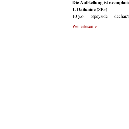
Die Aufstellung ist exemplar
1. Dailuaine 
(SIG)
10 y.o.  -  Speyside  -  dechar
Weiterlesen >