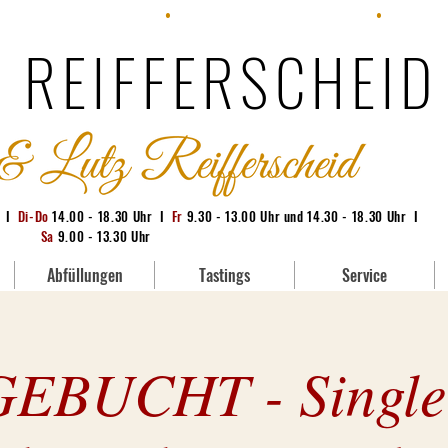
: +49 (0) 228 95380-71
•
E-Mail:
info@whisky-bonn.de
•
Geschäft:
 REIFFERSCHEID
g I
Di-Do
14.00 - 18.30 Uhr I
Fr
9.30 - 13.00 Uhr und 14.30 - 18.30 Uhr I
Sa
9.00 - 13.30 Uhr
Abfüllungen
Tastings
Service
EBUCHT - Single