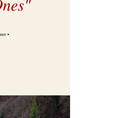
Ones"
mer •