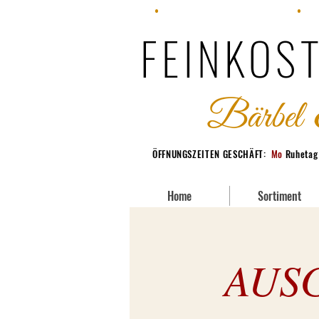
•
Fon: +49 (0) 228 95380-70
•
Fax
FEINKOST
ÖFFNUNGSZEITEN GESCHÄFT:
Mo
Ruheta
Home
Sortiment
AUSG